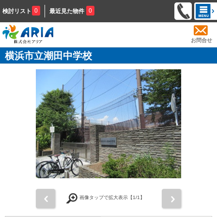
0
0
検討リスト
最近見た物件
お問合せ
横浜市立潮田中学校
前
次
画像タップで拡大表示【
1
/1】