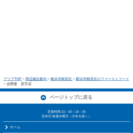
アリアTOP
>
周辺施設案内
>
横浜市鶴見区
>
横浜市鶴見区のファーストフード
>
吉野家 尻手店
ページトップに戻る
営業時間:10：00～18：30
定休日:毎週水曜日（月末を除く）
ホーム