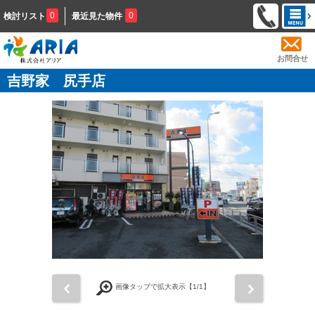
0
0
検討リスト
最近見た物件
お問合せ
吉野家 尻手店
前
次
画像タップで拡大表示【
1
/1】