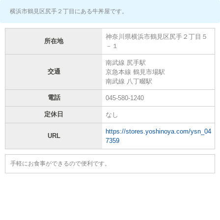
横浜市鶴見区尻手２丁目にある牛丼屋です。
神奈川県横浜市鶴見区尻手２丁目５
所在地
－１
南武線 尻手駅
交通
京急本線 鶴見市場駅
南武線 八丁畷駅
電話
045-580-1240
定休日
なし
https://stores.yoshinoya.com/ysn_04
URL
7359
手軽にお食事ができるので便利です。