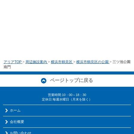
アリアTOP
>
周辺施設案内
>
横浜市鶴見区
>
横浜市鶴見区の公園
>
三ツ池公園
南門
ページトップに戻る
営業時間:10：00～18：30
定休日:毎週水曜日（月末を除く）
ホーム
会社概要
お問い合わせ