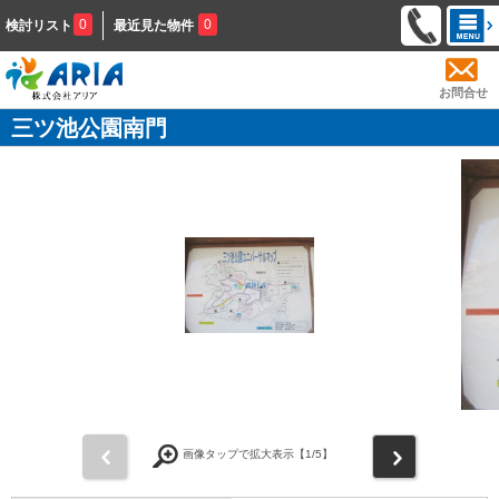
0
0
検討リスト
最近見た物件
お問合せ
三ツ池公園南門
前
次
画像タップで拡大表示【
1
/5】