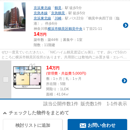
京浜東北線
「
鶴見
」駅 徒歩5分
京急本線
「
京急鶴見
」駅 徒歩5分
京浜東北線
「
川崎
」駅 バス22分 「鶴見中央四丁目〔臨
港〕」 停歩6分
神奈川県
横浜市鶴見区
鶴見中央
１丁目21-11
14
万円
築年数：築44年 ｜募集中：
1室
階数：11階建
ぜひ一度見ていただきたい、「NICハイム鶴見渡辺ビル第1」です。歩いて5分の
ところに横浜市鶴見区役所があります。共用部には敷地内ごみ置き場・エレベー
タなどが揃っており、とても充...
14
万
円
(管理費・共益費 5,000円)
敷：1ヶ月｜礼：1ヶ月
所在階：5階
間取り：1LDK
面積：41.04㎡
該当公開件数
1
件 販売数
1
件
1-1
件表示
チェックした物件をまとめて
検討リストに追加
お問い合わせ