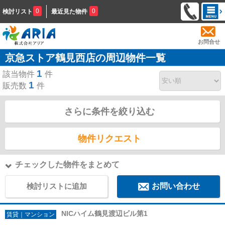
0
0
検討リスト
最近見た物件
お問合せ
京急ストア鶴見西店の周辺物件一覧
1
該当物件
件
1
販売数
件
さらに条件を絞り込む
物件リクエスト
チェックした物件をまとめて
検討リストに追加
お問い合わせ
NICハイム鶴見渡辺ビル第1
賃貸｜マンション