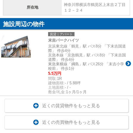
神奈川県横浜市鶴見区上末吉２丁目
所在地
１２－２４
施設周辺の物件
賃貸｜アパート
末吉パークハイツ
京浜東北線「鶴見」駅 バス8分 「下末吉国道
際」 停歩4分
京急本線「京急鶴見」駅 バス8分 「下末吉国
道際」 停歩4分
東急東横線「綱島」駅 バス26分 「末吉小学
校前」 停歩1分
5.5万円
間取:
1R
建物面積:
- / 5.88坪
土地面積:
- / -
敷金/礼金:
1ヶ月/1ヶ月
近くの賃貸物件をもっと見る
近くの売買物件をもっと見る