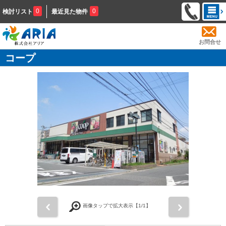
0
0
検討リスト
最近見た物件
お問合せ
コープ
前
次
画像タップで拡大表示【
1
/1】