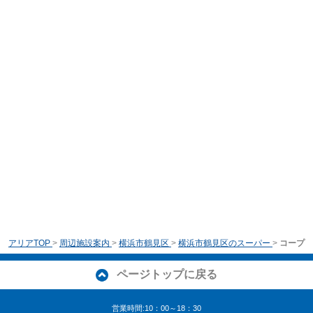
アリアTOP
>
周辺施設案内
>
横浜市鶴見区
>
横浜市鶴見区のスーパー
>
コープ
ページトップに戻る
営業時間:10：00～18：30