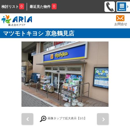
0
0
検討リスト
最近見た物件
お問合せ
マツモトキヨシ 京急鶴見店
前
次
画像タップで拡大表示【
1
/1】