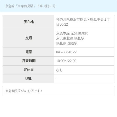
京急線「京急鶴見駅」下車 徒歩0分
神奈川県横浜市鶴見区鶴見中央１丁
所在地
目30-22
京急本線 京急鶴見駅
交通
京浜東北線 鶴見駅
鶴見線 国道駅
電話
045-508-0122
営業時間
10:00〜22:00
定休日
なし
URL
-
京急鶴見直結のお店です！