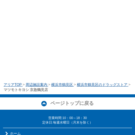
アリアTOP
>
周辺施設案内
>
横浜市鶴見区
>
横浜市鶴見区のドラッグストア
>
マツモトキヨシ 京急鶴見店
ページトップに戻る
営業時間:10：00～18：30
定休日:毎週水曜日（月末を除く）
ホーム