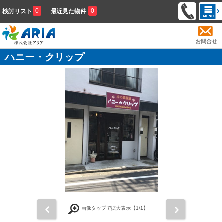
0
0
検討リスト
最近見た物件
お問合せ
ハニー・クリップ
前
次
画像タップで拡大表示【
1
/1】