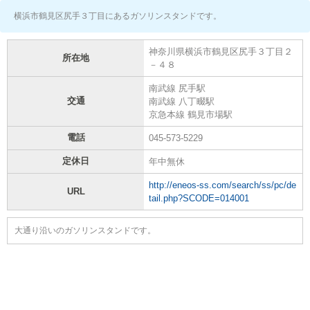
横浜市鶴見区尻手３丁目にあるガソリンスタンドです。
神奈川県横浜市鶴見区尻手３丁目２
所在地
－４８
南武線 尻手駅
交通
南武線 八丁畷駅
京急本線 鶴見市場駅
電話
045-573-5229
定休日
年中無休
http://eneos-ss.com/search/ss/pc/de
URL
tail.php?SCODE=014001
大通り沿いのガソリンスタンドです。