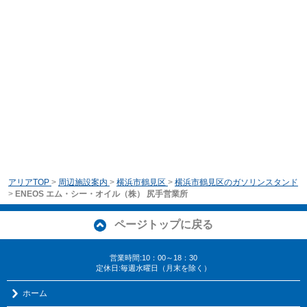
アリアTOP
>
周辺施設案内
>
横浜市鶴見区
>
横浜市鶴見区のガソリンスタンド
>
ENEOS エム・シー・オイル（株） 尻手営業所
ページトップに戻る
営業時間:10：00～18：30
定休日:毎週水曜日（月末を除く）
ホーム