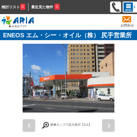
0
0
検討リスト
最近見た物件
お問合せ
ENEOS エム・シー・オイル（株） 尻手営業所
前
次
画像タップで拡大表示【
1
/1】