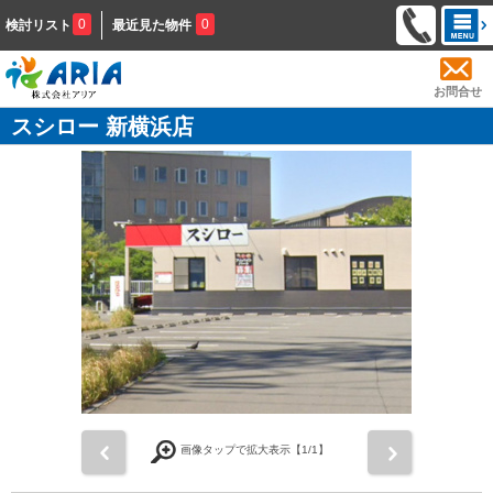
0
0
検討リスト
最近見た物件
お問合せ
スシロー 新横浜店
前
次
画像タップで拡大表示【
1
/1】