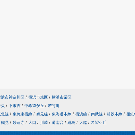
横浜市神奈川区
/
横浜市旭区
/
横浜市栄区
中央
/
下末吉
/
中希望が丘
/
若竹町
東北線
/
東急東横線
/
鶴見線
/
東海道本線
/
横浜線
/
南武線
/
相鉄本線
/
相鉄
鶴見
/
妙蓮寺
/
大口
/
川崎
/
港南台
/
綱島
/
大船
/
希望ケ丘