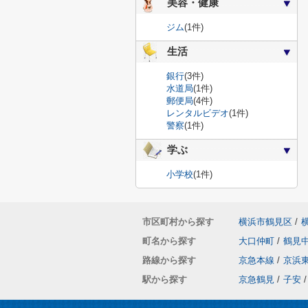
美容・健康
ジム
(1件)
生活
銀行
(3件)
水道局
(1件)
郵便局
(4件)
レンタルビデオ
(1件)
警察
(1件)
学ぶ
小学校
(1件)
市区町村から探す
横浜市鶴見区
/
町名から探す
大口仲町
/
鶴見
路線から探す
京急本線
/
京浜
駅から探す
京急鶴見
/
子安
/