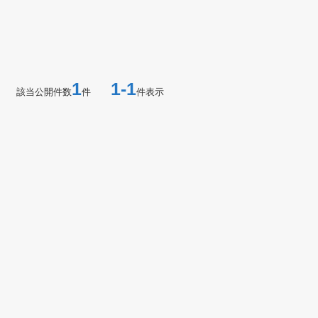
1
1-1
該当公開件数
件
件表示