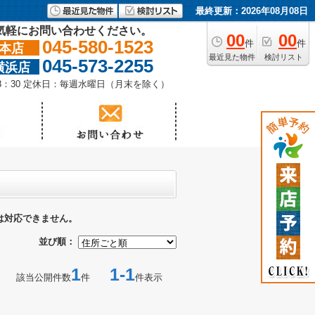
最終更新：2026年08月08日
気軽にお問い合わせください。
00
00
045-580-1523
件
件
本店
最近見た物件
検討リスト
045-573-2255
横浜店
18：30 定休日：毎週水曜日（月末を除く）
は対応できません。
並び順：
1
1-1
該当公開件数
件
件表示