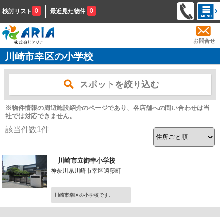
0
0
検討リスト
最近見た物件
お問合せ
川崎市幸区の小学校
スポットを絞り込む
※物件情報の周辺施設紹介のページであり、各店舗への問い合わせは当
社では対応できません。
該当件数
1
件
川崎市立御幸小学校
神奈川県川崎市幸区遠藤町
-
川崎市幸区の小学校です。