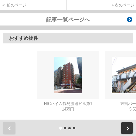
＜ 前のページ
＞次のページ
記事一覧ページへ
おすすめ物件
NICハイム鶴見渡辺ビル第1
末吉パー
14万円
5.