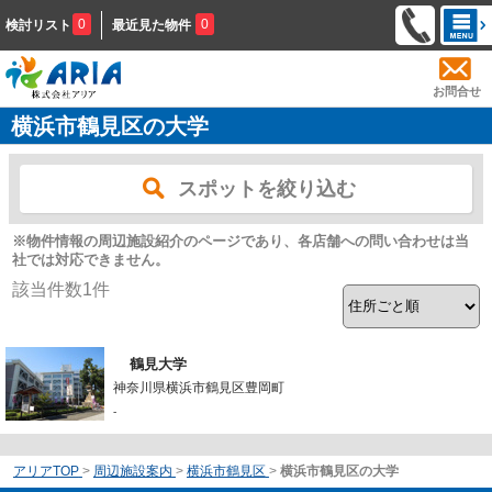
0
0
検討リスト
最近見た物件
お問合せ
横浜市鶴見区の大学
スポットを絞り込む
※物件情報の周辺施設紹介のページであり、各店舗への問い合わせは当
社では対応できません。
該当件数
1
件
鶴見大学
神奈川県横浜市鶴見区豊岡町
-
アリアTOP
>
周辺施設案内
>
横浜市鶴見区
>
横浜市鶴見区の大学