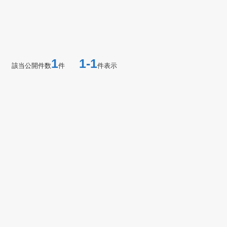
1
1-1
該当公開件数
件
件表示