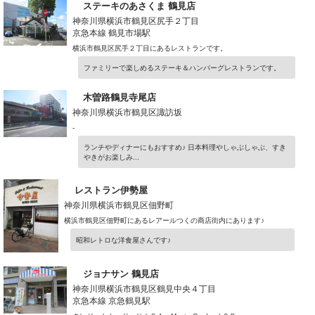
ステーキのあさくま 鶴見店
神奈川県横浜市鶴見区尻手２丁目
京急本線 鶴見市場駅
横浜市鶴見区尻手２丁目にあるレストランです。
ファミリーで楽しめるステーキ＆ハンバーグレストランです。
木曽路鶴見寺尾店
神奈川県横浜市鶴見区諏訪坂
-
ランチやディナーにもおすすめ♪ 日本料理やしゃぶしゃぶ、すき
やきがお楽しみ...
レストラン伊勢屋
神奈川県横浜市鶴見区佃野町
横浜市鶴見区佃野町にあるレアールつくの商店街内にあります♪
昭和レトロな洋食屋さんです♪
ジョナサン 鶴見店
神奈川県横浜市鶴見区鶴見中央４丁目
京急本線 京急鶴見駅