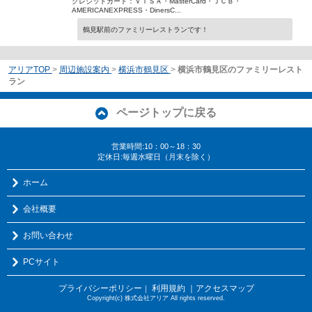
クレジットカード：ＶＩＳＡ・MasterCard・ＪＣＢ・
AMERICANEXPRESS・DinersC...
鶴見駅前のファミリーレストランです！
アリアTOP
>
周辺施設案内
>
横浜市鶴見区
>
横浜市鶴見区のファミリーレスト
ラン
ページトップに戻る
営業時間:10：00～18：30
定休日:毎週水曜日（月末を除く）
ホーム
会社概要
お問い合わせ
PCサイト
プライバシーポリシー
利用規約
｜アクセスマップ
｜
Copyright(c) 株式会社アリア All rights reserved.