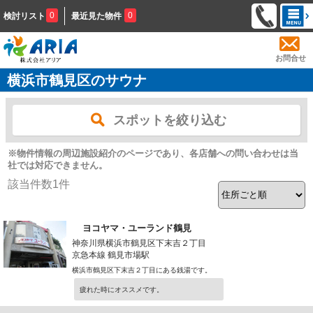
0
0
検討リスト
最近見た物件
お問合せ
横浜市鶴見区のサウナ
スポットを絞り込む
※物件情報の周辺施設紹介のページであり、各店舗への問い合わせは当
社では対応できません。
該当件数
1
件
ヨコヤマ・ユーランド鶴見
神奈川県横浜市鶴見区下末吉２丁目
京急本線 鶴見市場駅
横浜市鶴見区下末吉２丁目にある銭湯です。
疲れた時にオススメです。