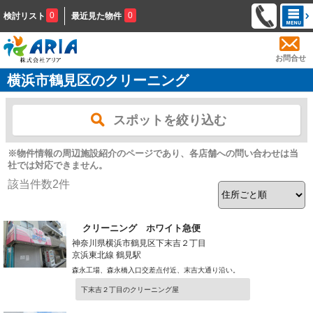
0
0
検討リスト
最近見た物件
お問合せ
横浜市鶴見区のクリーニング
スポットを絞り込む
※物件情報の周辺施設紹介のページであり、各店舗への問い合わせは当
社では対応できません。
該当件数
2
件
クリーニング ホワイト急便
神奈川県横浜市鶴見区下末吉２丁目
京浜東北線 鶴見駅
森永工場、森永橋入口交差点付近、末吉大通り沿い。
下末吉２丁目のクリーニング屋