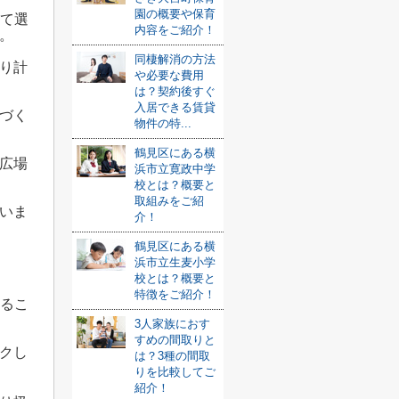
園の概要や保育
して選
内容をご紹介！
。
同棲解消の方法
り計
や必要な費用
は？契約後すぐ
入居できる賃貸
づく
物件の特...
鶴見区にある横
広場
浜市立寛政中学
校とは？概要と
取組みをご紹
いま
介！
鶴見区にある横
浜市立生麦小学
校とは？概要と
特徴をご紹介！
わるこ
3人家族におす
すめの間取りと
クし
は？3種の間取
りを比較してご
紹介！