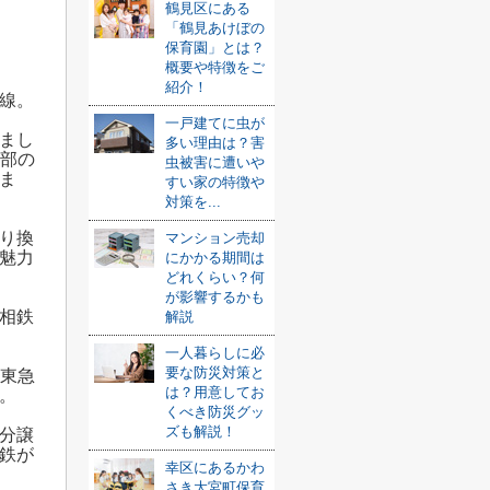
鶴見区にある
「鶴見あけぼの
保育園」とは？
概要や特徴をご
紹介！
線。
一戸建てに虫が
まし
多い理由は？害
一部の
虫被害に遭いや
ま
すい家の特徴や
対策を...
り換
マンション売却
魅力
にかかる期間は
どれくらい？何
が影響するかも
相鉄
解説
一人暮らしに必
要な防災対策と
る東急
は？用意してお
。
くべき防災グッ
ズも解説！
の分譲
鉄が
幸区にあるかわ
さき大宮町保育