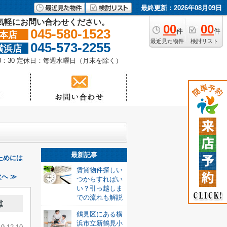
最終更新：2026年08月09日
気軽にお問い合わせください。
00
00
045-580-1523
件
件
本店
最近見た物件
検討リスト
045-573-2255
横浜店
18：30 定休日：毎週水曜日（月末を除く）
最新記事
ためには
賃貸物件探しい
へ ≫
つからすればい
い？引っ越しま
での流れも解説
は
鶴見区にある横
浜市立新鶴見小