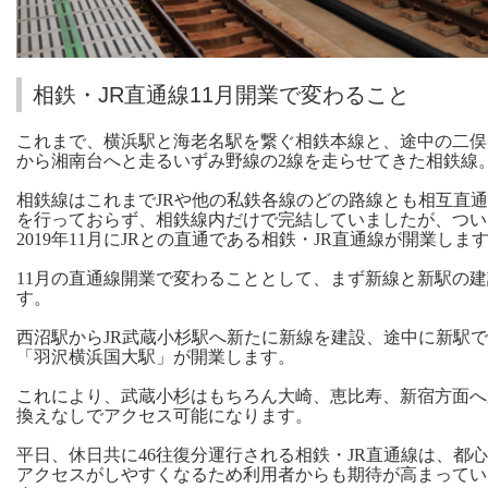
相鉄・JR直通線11月開業で変わること
これまで、横浜駅と海老名駅を繋ぐ相鉄本線と、途中の二俣
から湘南台へと走るいずみ野線の2線を走らせてきた相鉄線
相鉄線はこれまでJRや他の私鉄各線のどの路線とも相互直
を行っておらず、相鉄線内だけで完結していましたが、つい
2019年11月にJRとの直通である相鉄・JR直通線が開業しま
11月の直通線開業で変わることとして、まず新線と新駅の
す。
西沼駅からJR武蔵小杉駅へ新たに新線を建設、途中に新駅
「羽沢横浜国大駅」が開業します。
これにより、武蔵小杉はもちろん大崎、恵比寿、新宿方面へ
換えなしでアクセス可能になります。
平日、休日共に46往復分運行される相鉄・JR直通線は、都
アクセスがしやすくなるため利用者からも期待が高まってい