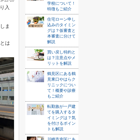
19-12-10
学校について！
り入
特徴もご紹介
住宅ローン申し
込みのタイミン
業しま
グは？仮審査と
本審査に分けて
解説
力とは
買い戻し特約と
は？注意点やメ
リットを解説
鶴見区にある鶴
見東口やはらク
リニックについ
て！概要や診療
もご紹介
転勤族が一戸建
てを購入するタ
イミングは？気
を付けるポイン
トも解説
川崎市幸区にあ