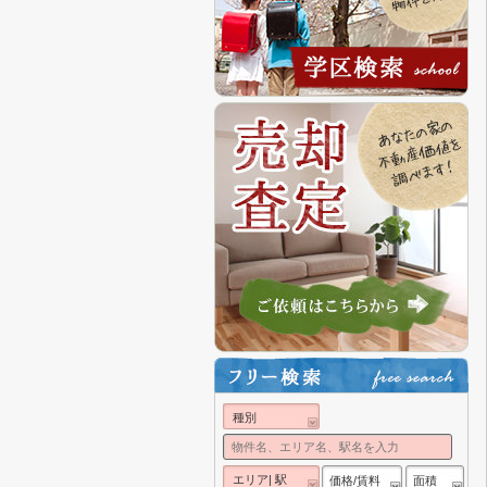
種別
エリア| 駅
価格/賃料
面積