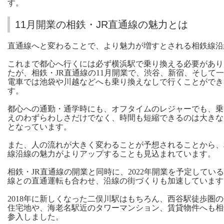
す。
11月開業の相鉄・JR直通線の魅力とは
直通線へと変わることで、より魅力が増すとされる相鉄線沿
これまで都心へ行くには必ず横浜駅で乗り換える必要があり
たが、相鉄・JR直通線の11月開業で、渋谷、新宿、そして
電車では池袋や川越などへも乗り換えなしで行くことができ
す。
都心への通勤・通学時にも、オフタイムのレジャーでも、乗
えのわずらわしさだけでなく、時間も短縮できるのは大きな
となっています。
また、人の流れが大きく変わることが予想されることから、
線沿線の魅力がよりアップすることも見込まれています。
相鉄・JR直通線の開業と同時に、2022年開業を予定してい
線との直通運転も合わせ、沿線の街づくりも加速しています
2018年に新しくなった二俣川駅はもちろん、西谷駅徒歩圏
住宅地や、海老名駅近のタワーマンション、賃貸物件へも相
参入しました。