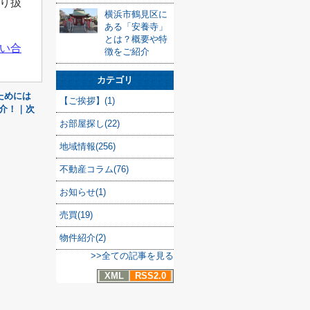
り扱
横浜市鶴見区に
ある「安養寺」
とは？概要や特
い合
徴をご紹介
カテゴリ
ためには
【ご挨拶】(1)
介！｜次
お部屋探し(22)
地域情報(256)
不動産コラム(76)
お知らせ(1)
売買(19)
物件紹介(2)
>>全ての記事を見る
XML
RSS2.0