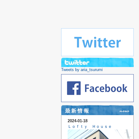
Tweets by aria_tsurumi
2024-01-18
Ｌｏｆｔｙ Ｈｏｕｓｅ