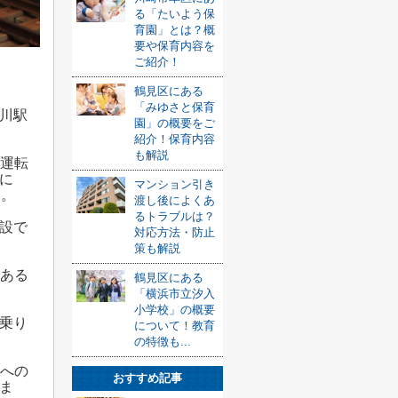
る「たいよう保
育園」とは？概
要や保育内容を
ご紹介！
鶴見区にある
「みゆさと保育
川駅
園」の概要をご
。
紹介！保育内容
も解説
通運転
に
マンション引き
す。
渡し後によくあ
るトラブルは？
建設で
対応方法・防止
策も解説
である
鶴見区にある
「横浜市立汐入
小学校」の概要
乗り
について！教育
の特徴も...
心への
おすすめ記事
ま