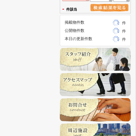
-
件該当
掲載物件数
件
公開物件数
件
本日の更新件数
件