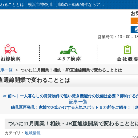
ついに11月開業！相鉄・JR直通線開業で変わることとは｜横浜市神奈川、川崎の不動産物件ならアリアにおまかせください！
お
営業時間：10：00～
記事一覧
>
ついに11月開業！相鉄・JR直通線開業で変わることとは
R直通線開業で変わることとは
≪ 前へ｜一人暮らしの賃貸物件で追い焚き機能付の設備は必要？節約する
記事一覧
鶴見区再発見！家族でお出かけする人気スポット６カ所をご紹介！｜次
ついに11月開業！相鉄・JR直通線開業で変わることと
カテゴリ：
地域情報