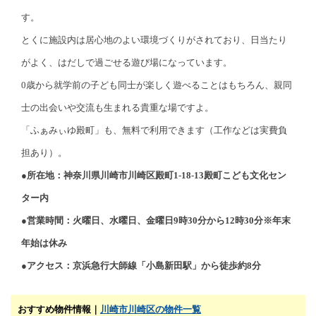
す。
とくに施設内は居心地のよい環境づくりがされており、日当たり
がよく、はだしで過ごせる遊び場になっています。
0歳から就学前の子ども同士が楽しく遊べることはもちろん、親同
士の出会いや交流も生まれる貴重な場ですよ。
「ふぁみぃゆ殿町」も、無料で利用できます（工作などは実費負
担あり）。
●所在地：神奈川県川崎市川崎区殿町1-18-13殿町こども文化セン
ター内
●営業時間：火曜日、水曜日、金曜日9時30分から12時30分※年末
年始は休み
●アクセス：京浜急行大師線「小島新田駅」から徒歩約8分
おすすめ物件情報｜
川崎市川崎区の物件一覧