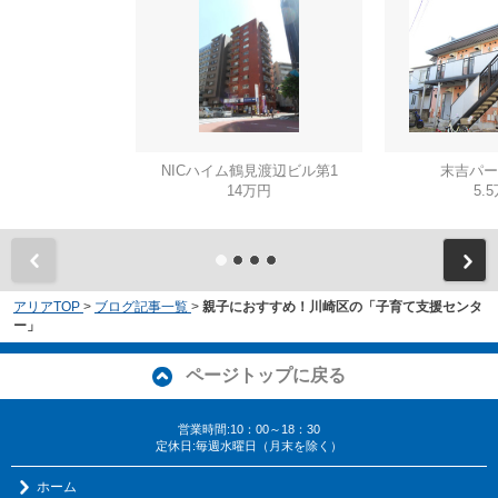
NICハイム鶴見渡辺ビル第1
末吉パー
14万円
5.
アリアTOP
>
ブログ記事一覧
>
親子におすすめ！川崎区の「子育て支援センタ
ー」
ページトップに戻る
営業時間:10：00～18：30
定休日:毎週水曜日（月末を除く）
ホーム