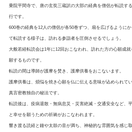
乗院平間寺で、唐の玄奘三蔵訳の大部の経典を僧侶が転読す
行です。
600巻の経典を12人の僧侶が各50巻ずつ、扇を広げるように
て転読する様子は、訪れる参詣者を圧倒させるでしょう。
大般若経転読会は1年に12回おこなわれ、訪れた方の心願成就
願するものです。
転読の間は導師が護摩を焚き、護摩供養をおこないます。
護摩供養は、煩悩を焼き心願を仏に伝える意味が込められて
真言密教独自の秘法です。
転読後は、疫病退散・無病息災・災害絶滅・交通安全など、
と幸せを願うための祈祷がおこなわれます。
響き渡る読経と鐘や太鼓の音が満ち、神秘的な雰囲気を感じ