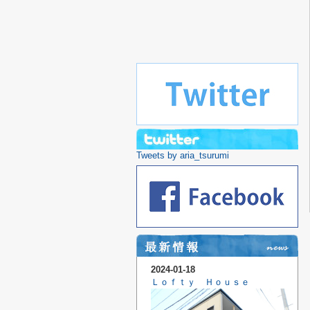
Tweets by aria_tsurumi
2024-01-18
Ｌｏｆｔｙ Ｈｏｕｓｅ