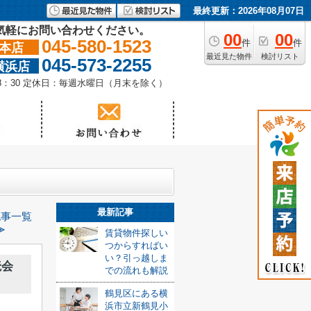
最終更新：2026年08月07日
気軽にお問い合わせください。
00
00
045-580-1523
件
件
本店
最近見た物件
検討リスト
045-573-2255
横浜店
18：30 定休日：毎週水曜日（月末を除く）
最新記事
記事一覧
≫
賃貸物件探しい
つからすればい
い？引っ越しま
読会
での流れも解説
鶴見区にある横
浜市立新鶴見小