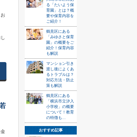
る「たいよう保
育園」とは？概
てお
要や保育内容を
ご紹介！
鶴見区にある
「みゆさと保育
加し
園」の概要をご
紹介！保育内容
も解説
マンション引き
渡し後によくあ
るトラブルは？
対応方法・防止
策も解説
鶴見区にある
「横浜市立汐入
若
小学校」の概要
について！教育
の特徴も...
おすすめ記事
山金