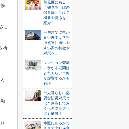
鶴見区にある
る修
「鶴見あけぼの
保育園」とは？
概要や特徴をご
紹介！
かざし
一戸建てに虫が
多い理由は？害
虫被害に遭いや
を祈
すい家の特徴や
対策を...
マンション売却
にかかる期間は
どれくらい？何
が影響するかも
いる
解説
一人暮らしに必
要な防災対策と
平和
は？用意してお
くべき防災グッ
ズも解説！
取れ
幸区にあるかわ
さき大宮町保育