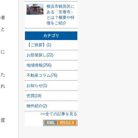
横浜市鶴見区に
ある「安養寺」
加者
とは？概要や特
徴をご紹介
」と
カテゴリ
【ご挨拶】(1)
」に
お部屋探し(22)
地域情報(256)
した
不動産コラム(76)
取れ
お知らせ(1)
売買(19)
物件紹介(2)
>>全ての記事を見る
一度
XML
RSS2.0