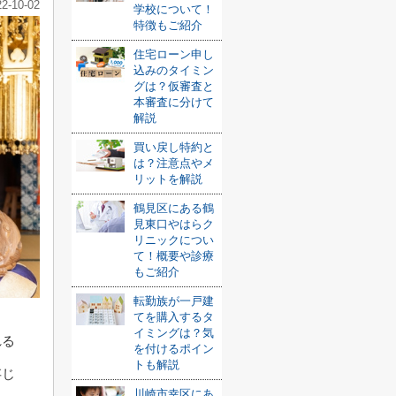
22-10-02
学校について！
特徴もご紹介
住宅ローン申し
込みのタイミン
グは？仮審査と
本審査に分けて
解説
買い戻し特約と
は？注意点やメ
リットを解説
鶴見区にある鶴
見東口やはらク
リニックについ
て！概要や診療
もご紹介
転勤族が一戸建
てを購入するタ
イミングは？気
れる
を付けるポイン
トも解説
存じ
川崎市幸区にあ