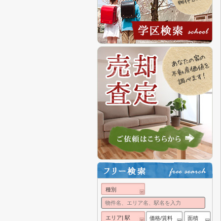
種別
エリア| 駅
価格/賃料
面積