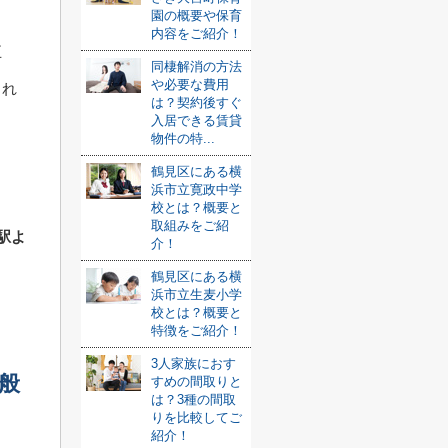
園の概要や保育
内容をご紹介！
五
同棲解消の方法
や必要な費用
られ
は？契約後すぐ
入居できる賃貸
物件の特...
鶴見区にある横
浜市立寛政中学
校とは？概要と
取組みをご紹
駅よ
介！
鶴見区にある横
浜市立生麦小学
校とは？概要と
特徴をご紹介！
3人家族におす
般
すめの間取りと
は？3種の間取
りを比較してご
紹介！