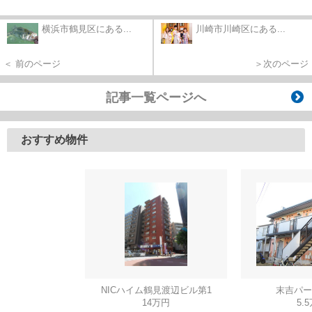
横浜市鶴見区にある...
川崎市川崎区にある...
＜ 前のページ
＞次のページ
記事一覧ページへ
おすすめ物件
NICハイム鶴見渡辺ビル第1
末吉パー
14万円
5.