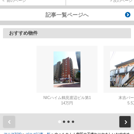
＜ 前のページ
＞次のページ
記事一覧ページへ
おすすめ物件
NICハイム鶴見渡辺ビル第1
末吉パー
14万円
5.