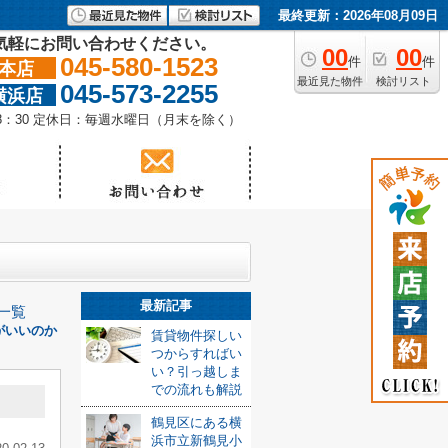
最終更新：2026年08月09日
気軽にお問い合わせください。
00
00
045-580-1523
件
件
本店
最近見た物件
検討リスト
045-573-2255
横浜店
18：30 定休日：毎週水曜日（月末を除く）
最新記事
一覧
がいいのか
賃貸物件探しい
つからすればい
い？引っ越しま
での流れも解説
鶴見区にある横
浜市立新鶴見小