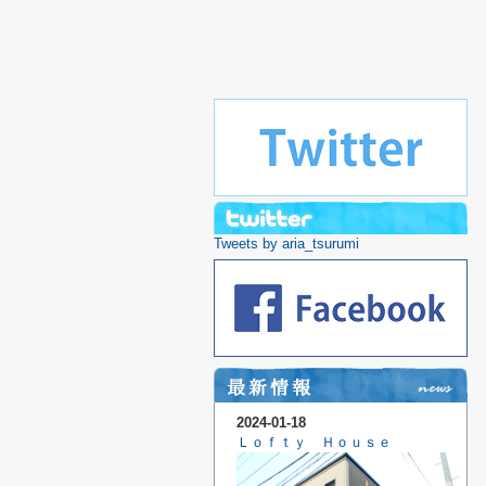
Tweets by aria_tsurumi
2024-01-18
Ｌｏｆｔｙ Ｈｏｕｓｅ