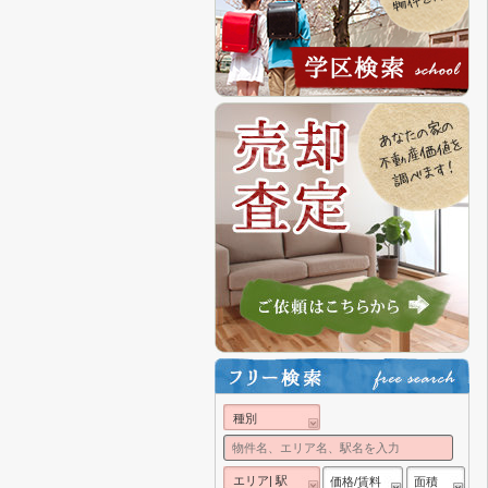
種別
エリア| 駅
価格/賃料
面積