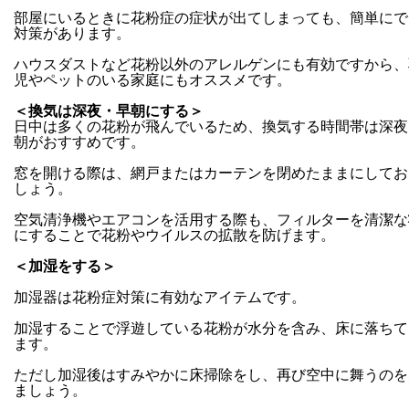
部屋にいるときに花粉症の症状が出てしまっても、簡単にで
対策があります。
ハウスダストなど花粉以外のアレルゲンにも有効ですから、
児やペットのいる家庭にもオススメです。
＜換気は深夜・早朝にする＞
日中は多くの花粉が飛んでいるため、換気する時間帯は深夜
朝がおすすめです。
窓を開ける際は、網戸またはカーテンを閉めたままにしてお
しょう。
空気清浄機やエアコンを活用する際も、フィルターを清潔な
にすることで花粉やウイルスの拡散を防げます。
＜加湿をする＞
加湿器は花粉症対策に有効なアイテムです。
加湿することで浮遊している花粉が水分を含み、床に落ちて
ます。
ただし加湿後はすみやかに床掃除をし、再び空中に舞うのを
ましょう。