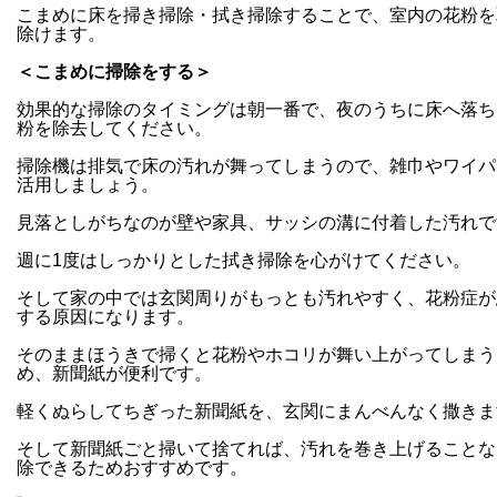
こまめに床を掃き掃除・拭き掃除することで、室内の花粉を
除けます。
＜こまめに掃除をする＞
効果的な掃除のタイミングは朝一番で、夜のうちに床へ落ち
粉を除去してください。
掃除機は排気で床の汚れが舞ってしまうので、雑巾やワイパ
活用しましょう。
見落としがちなのが壁や家具、サッシの溝に付着した汚れで
週に
1
度はしっかりとした拭き掃除を心がけてください。
そして家の中では玄関周りがもっとも汚れやすく、花粉症が
する原因になります。
そのままほうきで掃くと花粉やホコリが舞い上がってしまう
め、新聞紙が便利です。
軽くぬらしてちぎった新聞紙を、玄関にまんべんなく撒きま
そして新聞紙ごと掃いて捨てれば、汚れを巻き上げることな
除できるためおすすめです。