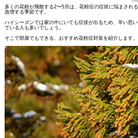
20
多くの花粉が飛散する
2
〜
5
月は、花粉症の症状に悩まされ
急増する季節です。
ハイシーズンでは家の中にいても症状が出るため、辛い思い
ている人も多いでしょう。
そこで部屋でもできる、おすすめ花粉症対策を紹介します。