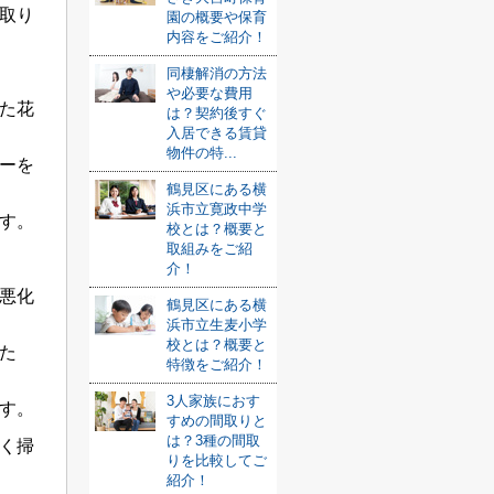
取り
園の概要や保育
内容をご紹介！
同棲解消の方法
や必要な費用
た花
は？契約後すぐ
入居できる賃貸
物件の特...
ーを
鶴見区にある横
浜市立寛政中学
す。
校とは？概要と
取組みをご紹
介！
悪化
鶴見区にある横
浜市立生麦小学
校とは？概要と
た
特徴をご紹介！
3人家族におす
す。
すめの間取りと
は？3種の間取
く掃
りを比較してご
紹介！