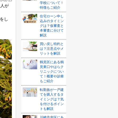
20-02-13
学校について！
る人が
特徴もご紹介
住宅ローン申し
をし
込みのタイミン
グは？仮審査と
本審査に分けて
解説
買い戻し特約と
は？注意点やメ
リットを解説
鶴見区にある鶴
見東口やはらク
リニックについ
て！概要や診療
もご紹介
転勤族が一戸建
てを購入するタ
イミングは？気
を付けるポイン
トも解説
川崎市幸区にあ