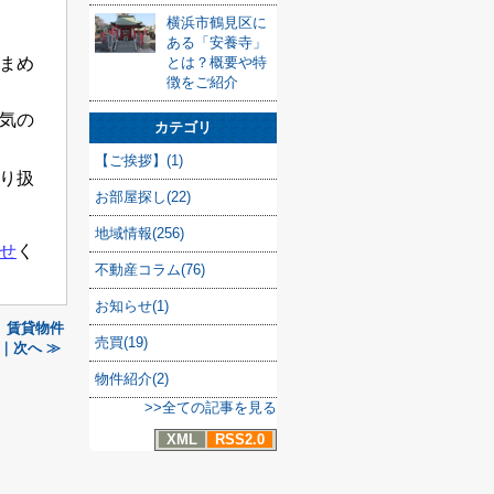
横浜市鶴見区に
ある「安養寺」
とは？概要や特
まめ
徴をご紹介
気の
カテゴリ
【ご挨拶】(1)
り扱
お部屋探し(22)
地域情報(256)
せ
く
不動産コラム(76)
お知らせ(1)
賃貸物件
売買(19)
｜次へ ≫
物件紹介(2)
>>全ての記事を見る
XML
RSS2.0