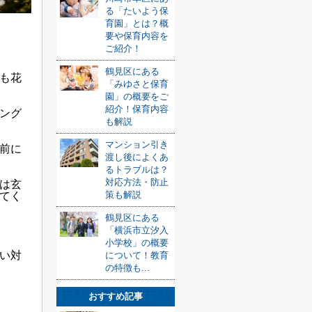
る「たいよう保
育園」とは？概
要や保育内容を
ご紹介！
鶴見区にある
も花
「みゆさと保育
園」の概要をご
紹介！保育内容
ング
も解説
マンション引き
前に
渡し後によくあ
るトラブルは？
対応方法・防止
は玄
策も解説
てく
鶴見区にある
「横浜市立汐入
小学校」の概要
い対
について！教育
の特徴も...
おすすめ記事