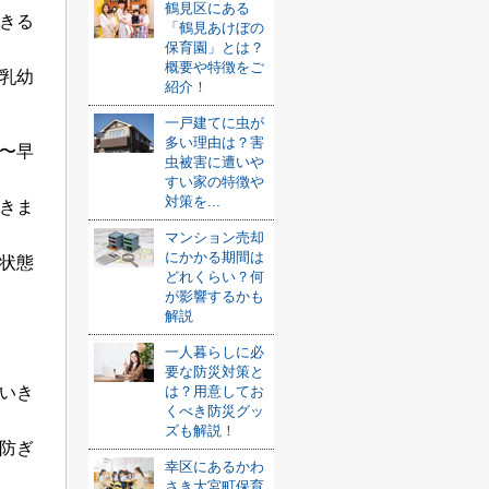
鶴見区にある
きる
「鶴見あけぼの
保育園」とは？
概要や特徴をご
乳幼
紹介！
一戸建てに虫が
多い理由は？害
〜早
虫被害に遭いや
すい家の特徴や
対策を...
きま
マンション売却
にかかる期間は
状態
どれくらい？何
が影響するかも
解説
一人暮らしに必
要な防災対策と
は？用意してお
いき
くべき防災グッ
ズも解説！
防ぎ
幸区にあるかわ
さき大宮町保育