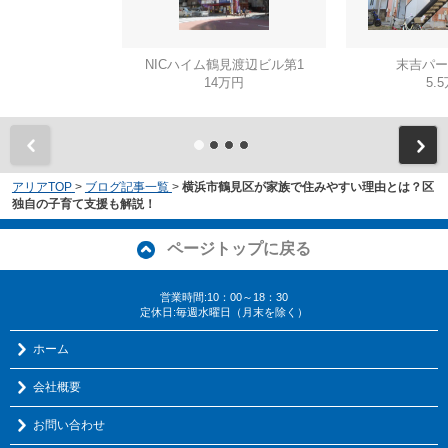
NICハイム鶴見渡辺ビル第1
末吉パー
14万円
5.
アリアTOP
>
ブログ記事一覧
>
横浜市鶴見区が家族で住みやすい理由とは？区
独自の子育て支援も解説！
ページトップに戻る
営業時間:10：00～18：30
定休日:毎週水曜日（月末を除く）
ホーム
会社概要
お問い合わせ