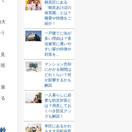
鶴見区にある
「鶴見あけぼの
保育園」とは？
概要や特徴をご
崎大
紹介！
いう
一戸建てに虫が
多い理由は？害
虫被害に遭いや
すい家の特徴や
を見
対策を...
マンション売却
、現
にかかる期間は
どれくらい？何
が影響するかも
解説
と第
一人暮らしに必
なる
要な防災対策と
は？用意してお
くべき防災グッ
ズも解説！
幸区にあるかわ
鈴
さき大宮町保育