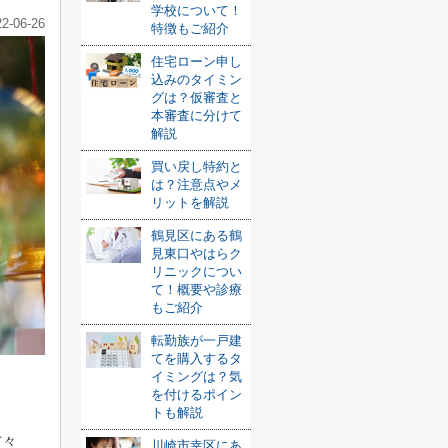
学校について！
22-06-26
特徴もご紹介
住宅ローン申し
込みのタイミン
グは？仮審査と
本審査に分けて
解説
買い戻し特約と
は？注意点やメ
リットを解説
鶴見区にある鶴
見東口やはらク
リニックについ
て！概要や診療
もご紹介
転勤族が一戸建
てを購入するタ
イミングは？気
を付けるポイン
トも解説
方々
川崎市幸区にあ