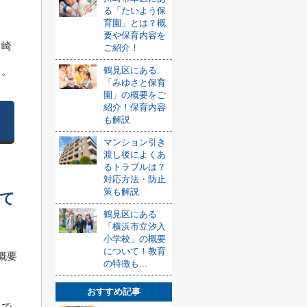
る「たいよう保
育園」とは？概
要や保育内容を
川崎
ご紹介！
う。
鶴見区にある
「みゆさと保育
園」の概要をご
紹介！保育内容
も解説
マンション引き
渡し後によくあ
るトラブルは？
対応方法・防止
策も解説
て
鶴見区にある
「横浜市立汐入
小学校」の概要
について！教育
概要
の特徴も...
おすすめ記事
スで