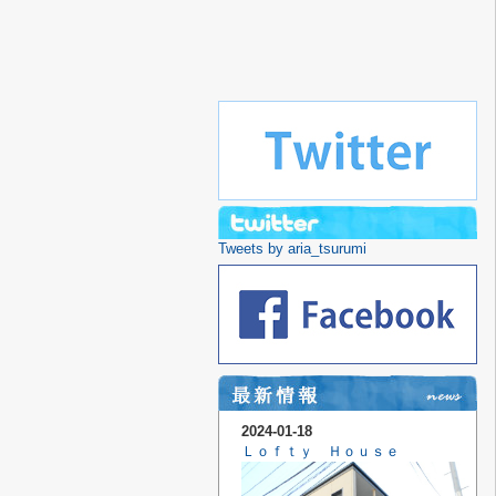
Tweets by aria_tsurumi
2024-01-18
Ｌｏｆｔｙ Ｈｏｕｓｅ