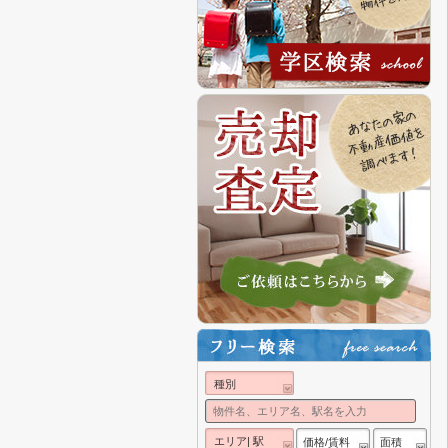
種別
エリア| 駅
価格/賃料
面積