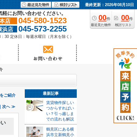
最終更新：2026年08月10日
気軽にお問い合わせください。
00
00
045-580-1523
件
件
本店
最近見た物件
検討リスト
045-573-2255
横浜店
18：30 定休日：毎週水曜日（月末を除く）
介
最新記事
をご紹介
賃貸物件探しい
次へ ≫
つからすればい
い？引っ越しま
での流れも解説
つい
鶴見区にある横
浜市立新鶴見小