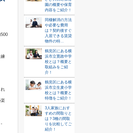
園の概要や保育
内容をご紹介！
同棲解消の方法
や必要な費用
は？契約後すぐ
00
入居できる賃貸
物件の特...
鶴見区にある横
ら練
浜市立寛政中学
校とは？概要と
ま
取組みをご紹
介！
鶴見区にある横
浜市立生麦小学
られ
校とは？概要と
特徴をご紹介！
の楽
3人家族におす
すめの間取りと
は？3種の間取
う。
りを比較してご
紹介！