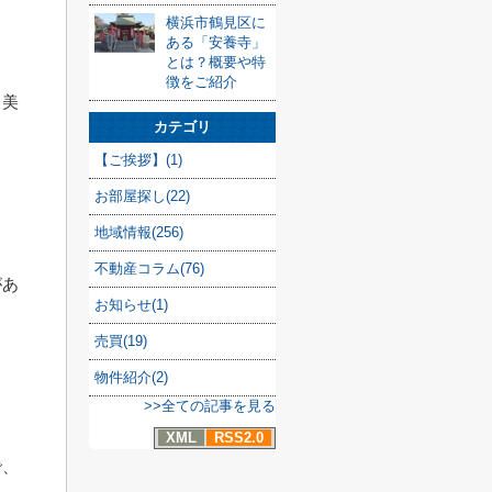
横浜市鶴見区に
ある「安養寺」
とは？概要や特
徴をご紹介
、美
カテゴリ
【ご挨拶】(1)
お部屋探し(22)
地域情報(256)
不動産コラム(76)
があ
お知らせ(1)
売買(19)
物件紹介(2)
>>全ての記事を見る
XML
RSS2.0
で、