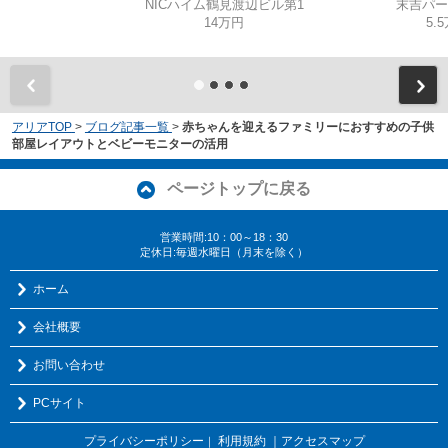
NICハイム鶴見渡辺ビル第1
末吉パー
14万円
5.
アリアTOP
>
ブログ記事一覧
>
赤ちゃんを迎えるファミリーにおすすめの子供
部屋レイアウトとベビーモニターの活用
ページトップに戻る
営業時間:10：00～18：30
定休日:毎週水曜日（月末を除く）
ホーム
会社概要
お問い合わせ
PCサイト
プライバシーポリシー
利用規約
｜アクセスマップ
｜